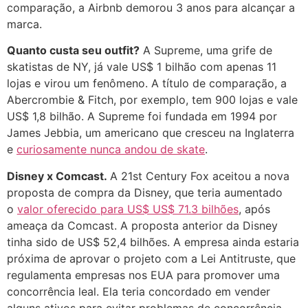
comparação, a Airbnb demorou 3 anos para alcançar a
marca.
Quanto custa seu outfit?
A Supreme, uma grife de
skatistas de NY, já vale US$ 1 bilhão com apenas 11
lojas e virou um fenômeno. A título de comparação, a
Abercrombie & Fitch, por exemplo, tem 900 lojas e vale
US$ 1,8 bilhão. A Supreme foi fundada em 1994 por
James Jebbia, um americano que cresceu na Inglaterra
e
curiosamente nunca andou de skate
.
Disney x Comcast.
A 21st Century Fox aceitou a nova
proposta de compra da Disney, que teria aumentado
o
valor oferecido para US$ US$ 71.3 bilhões
, após
ameaça da Comcast. A proposta anterior da Disney
tinha sido de US$ 52,4 bilhões. A empresa ainda estaria
próxima de aprovar o projeto com a Lei Antitruste, que
regulamenta empresas nos EUA para promover uma
concorrência leal. Ela teria concordado em vender
alguns ativos para evitar problemas de concorrência.