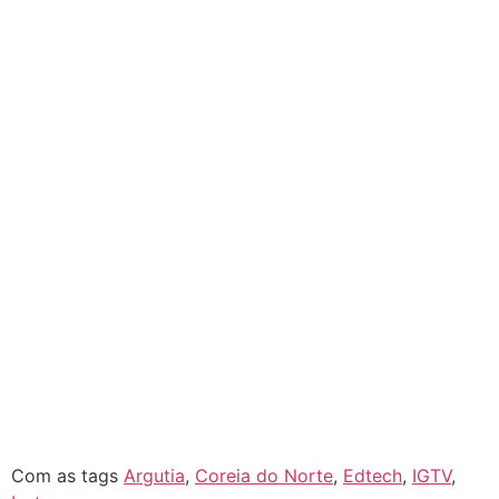
Com as tags
Argutia
,
Coreia do Norte
,
Edtech
,
IGTV
,