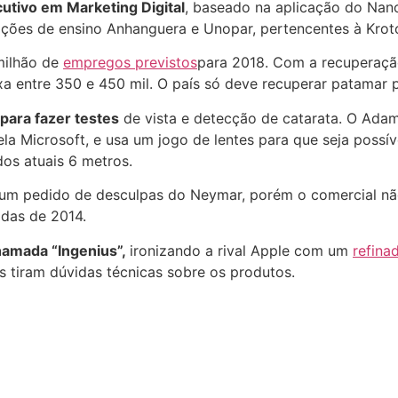
utivo em Marketing Digital
, baseado na aplicação do Nano
tuições de ensino Anhanguera e Unopar, pertencentes à Kro
milhão de
empregos previstos
para 2018. Com a recuperação
xa entre 350 e 450 mil. O país só deve recuperar patamar pr
l para fazer testes
de vista e detecção de catarata. O Adam 
 Microsoft, e usa um jogo de lentes para que seja possível
dos atuais 6 metros.
a um pedido de desculpas do Neymar, porém o comercial nã
das de 2014.
hamada “Ingenius”,
ironizando a rival Apple com um
refina
s tiram dúvidas técnicas sobre os produtos.