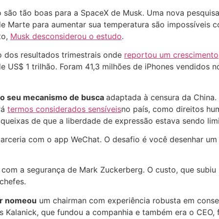
o são tão boas para a SpaceX de Musk. Uma nova pesquisa 
e Marte para aumentar sua temperatura são impossíveis co
to,
Musk desconsiderou o estudo
.
 dos resultados trimestrais onde
reportou um crescimento
de US$ 1 trilhão. Foram 41,3 milhões de iPhones vendidos n
do seu mecanismo de busca
adaptada à censura da China.
rá
termos considerados sensíveis
no país, como direitos hu
 queixas de que a liberdade de expressão estava sendo lim
rceria com o app WeChat. O desafio é você desenhar um 
o
com a segurança de Mark Zuckerberg. O custo, que subiu
chefes.
er nomeou
um chairman com experiência robusta em conse
 Kalanick, que fundou a companhia e também era o CEO, f