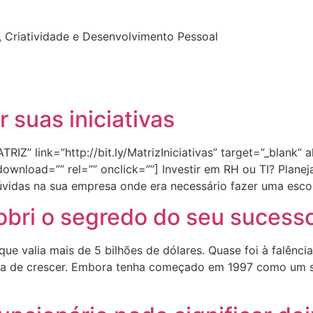
 Criatividade e Desenvolvimento Pessoal
r suas iniciativas
Z” link=”http://bit.ly/MatrizIniciativas” target=”_blank” a
” download=”” rel=”” onclick=””] Investir em RH ou TI? Plan
vidas na sua empresa onde era necessário fazer uma escol
scobri o segredo do seu sucess
ue valia mais de 5 bilhões de dólares. Quase foi à falênci
ara de crescer. Embora tenha começado em 1997 como um s