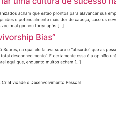
riar uma cultura de sucesso 
izados acham que estão prontos para alavancar sua empre
opiniões e potencialmente mais dor de cabeça, caso os no
nizacional ganhou força após […]
vivorship Bias”
 Soares, na qual ele falava sobre o “absurdo” que as pesso
total desconhecimento”. E certamente essa é a opinião unân
arei aqui que, enquanto muitos acham […]
 Criatividade e Desenvolvimento Pessoal